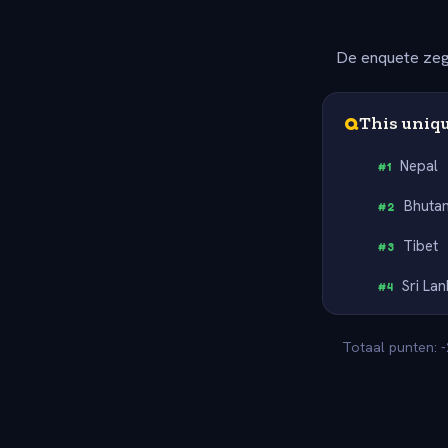
De enquete zeg
Q
This uniqu
Nepal
#
1
Bhuta
#
2
Tibet
#
3
Sri La
#
4
Totaal punten: -