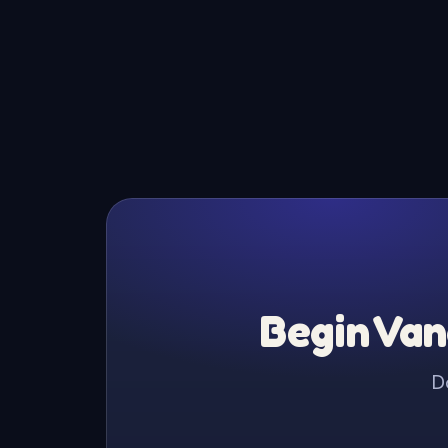
Begin Van
D