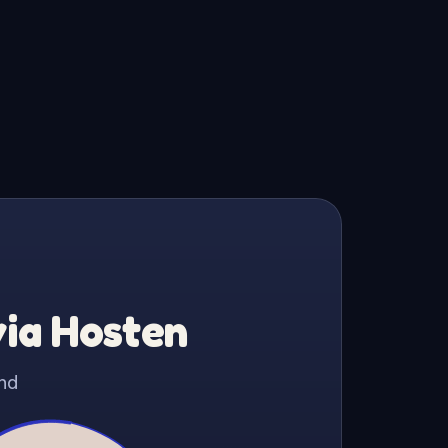
via Hosten
nd