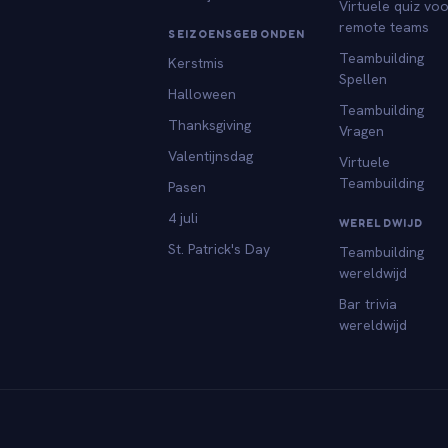
Virtuele quiz vo
remote teams
SEIZOENSGEBONDEN
Teambuilding
Kerstmis
Spellen
Halloween
Teambuilding
Thanksgiving
Vragen
Valentijnsdag
Virtuele
Teambuilding
Pasen
4 juli
WERELDWIJD
St. Patrick's Day
Teambuilding
wereldwijd
Bar trivia
wereldwijd