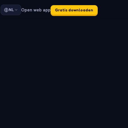
Open web app
NL
Gratis downloaden