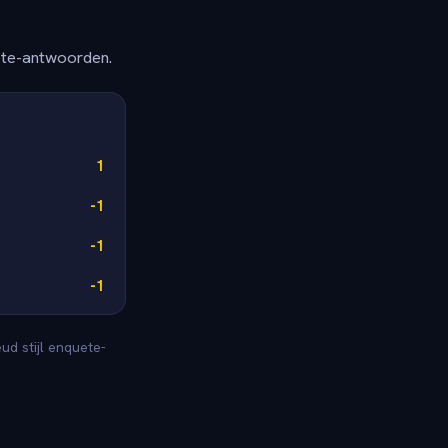
ete-antwoorden.
1
-1
-1
-1
ud stijl enquete-