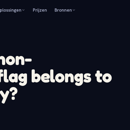
plossingen
Prijzen
Bronnen
 non-
flag belongs to
ry?