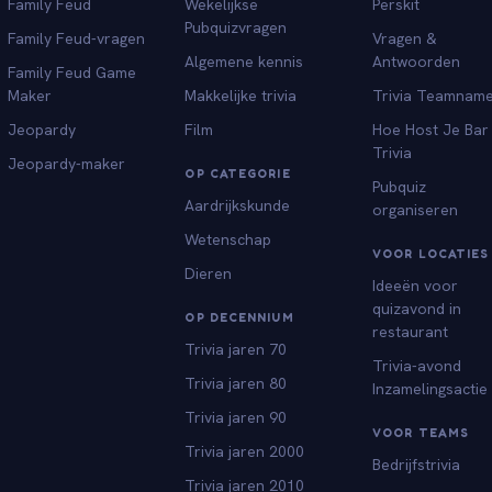
Family Feud
Wekelijkse
Perskit
Pubquizvragen
Family Feud-vragen
Vragen &
Algemene kennis
Antwoorden
Family Feud Game
Maker
Makkelijke trivia
Trivia Teamnam
Jeopardy
Film
Hoe Host Je Bar
Trivia
Jeopardy-maker
OP CATEGORIE
Pubquiz
Aardrijkskunde
organiseren
Wetenschap
VOOR LOCATIES
Dieren
Ideeën voor
quizavond in
OP DECENNIUM
restaurant
Trivia jaren 70
Trivia-avond
Trivia jaren 80
Inzamelingsactie
Trivia jaren 90
VOOR TEAMS
Trivia jaren 2000
Bedrijfstrivia
Trivia jaren 2010