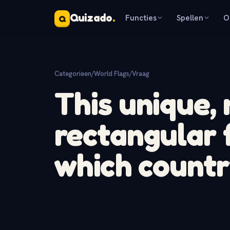
Quizado
.
Functies
Spellen
O
Q
Categorieen
/
World Flags
/
Vraag
This unique,
rectangular 
which count