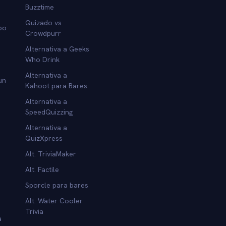
Buzztime
Quizado vs
po
Crowdpurr
Alternativa a Geeks
Who Drink
Alternativa a
un
Kahoot para Bares
Alternativa a
SpeedQuizzing
Alternativa a
QuizXpress
Alt. TriviaMaker
Alt. Factile
Sporcle para bares
Alt. Water Cooler
Trivia
a