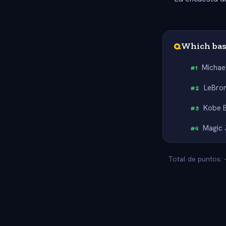
Q
Which bask
Michae
#
1
LeBro
#
2
Kobe 
#
3
Magic
#
4
Total de puntos: 