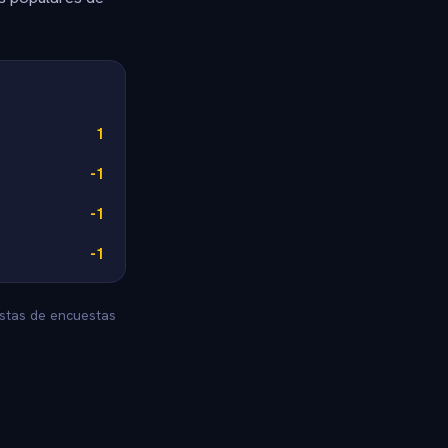
1
-1
-1
-1
estas de encuestas