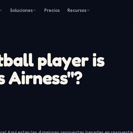
Soluciones
Precios
Recursos
ball player is
s Airness"?
ice! Aqui estan las 4 mejores respuestas basadas en respuesta