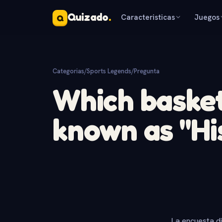
Quizado
.
Caracteristicas
Juegos
Q
Categorias
/
Sports Legends
/
Pregunta
Which basket
known as "Hi
La encuesta d