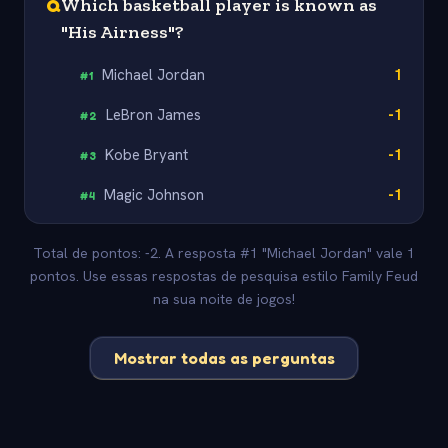
Q
Which basketball player is known as
"His Airness"?
Michael Jordan
1
#
1
LeBron James
-1
#
2
Kobe Bryant
-1
#
3
Magic Johnson
-1
#
4
Total de pontos: -2. A resposta #1 "Michael Jordan" vale 1
pontos. Use essas respostas de pesquisa estilo Family Feud
na sua noite de jogos!
Mostrar todas as perguntas