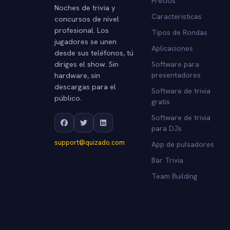
Precios
Noches de trivia y
Caracteristicas
concursos de nivel
profesional. Los
Tipos de Rondas
jugadores se unen
Aplicaciones
desde sus teléfonos, tú
diriges el show. Sin
Software para
hardware, sin
presentadores
descargas para el
Software de trivia
público.
gratis
Software de trivia
para DJs
support@quizado.com
App de pulsadores
Bar Trivia
Team Building