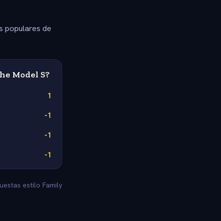
s populares de
the Model S?
1
-1
-1
-1
uestas estilo Family