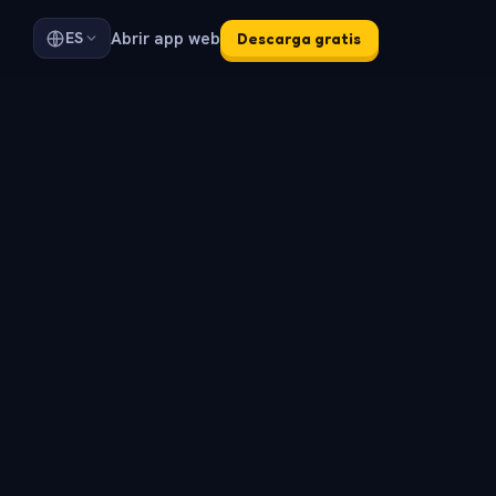
Abrir app web
ES
Descarga gratis