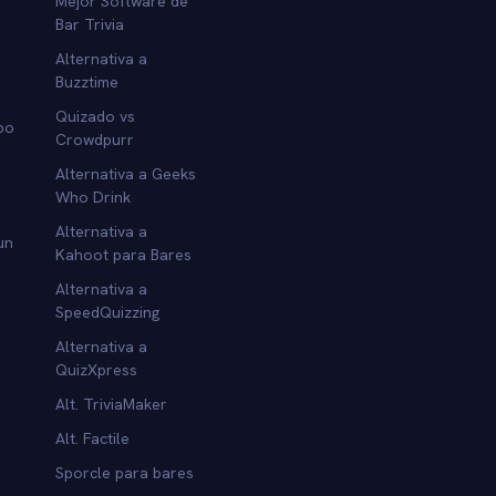
Mejor Software de
Bar Trivia
Alternativa a
Buzztime
Quizado vs
po
Crowdpurr
Alternativa a Geeks
Who Drink
Alternativa a
un
Kahoot para Bares
Alternativa a
SpeedQuizzing
Alternativa a
QuizXpress
Alt. TriviaMaker
Alt. Factile
Sporcle para bares