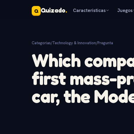
Quizado
.
Caracteristicas
Juegos
Q
Categorias
/
Technology & Innovation
/
Pregunta
Which compa
first mass-p
car, the Mode