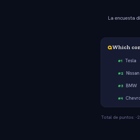
La encuesta d
Q
Which comp
Tesla
#
1
Nissan
#
2
BMW
#
3
Chevro
#
4
Total de puntos: -2