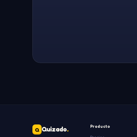
Producto
Quizado
.
Q