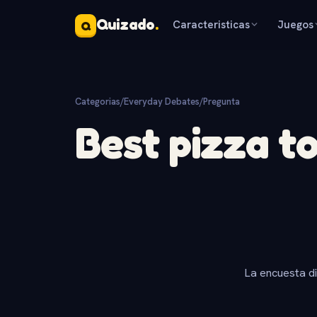
Quizado
.
Caracteristicas
Juegos
Q
Categorias
/
Everyday Debates
/
Pregunta
Best pizza t
La encuesta d