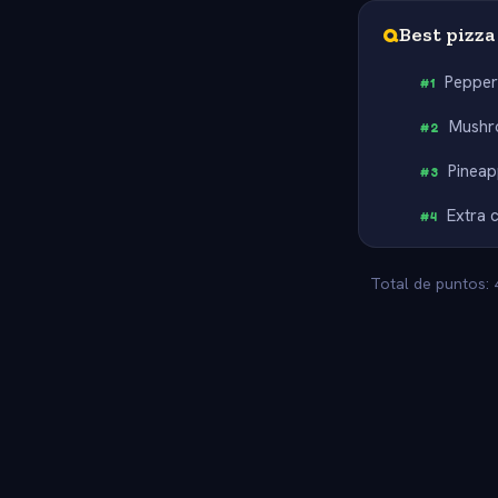
Q
Best pizza
Pepper
#
1
Mush
#
2
Pineap
#
3
Extra 
#
4
Total de puntos: 