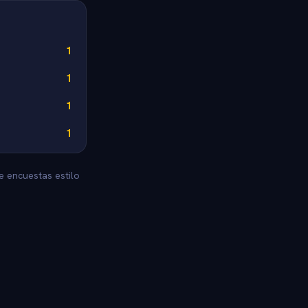
1
1
1
1
e encuestas estilo