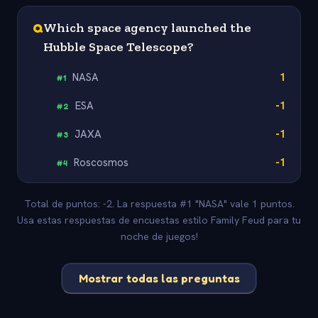
Q
Which space agency launched the
Hubble Space Telescope?
NASA
1
#
1
ESA
-1
#
2
JAXA
-1
#
3
Roscosmos
-1
#
4
Total de puntos: -2. La respuesta #1 "NASA" vale 1 puntos.
Usa estas respuestas de encuestas estilo Family Feud para tu
noche de juegos!
Mostrar todas las preguntas