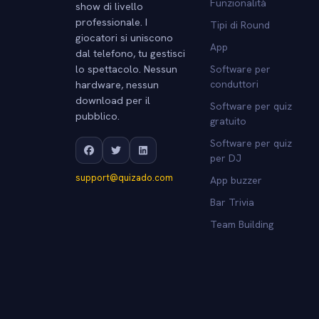
Funzionalità
show di livello
professionale. I
Tipi di Round
giocatori si uniscono
App
dal telefono, tu gestisci
lo spettacolo. Nessun
Software per
hardware, nessun
conduttori
download per il
Software per quiz
pubblico.
gratuito
Software per quiz
per DJ
support@quizado.com
App buzzer
Bar Trivia
Team Building