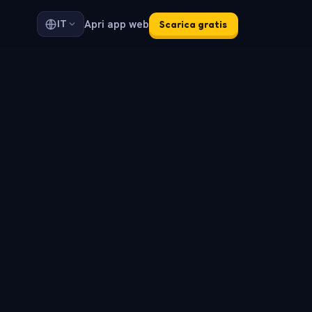
Apri app web
IT
Scarica gratis