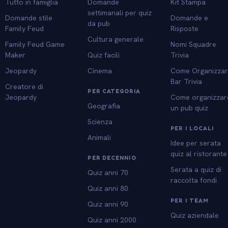
Tutto in famiglia
Domande
Kit Stampa
settimanali per quiz
Domande stile
Domande e
da pub
Family Feud
Risposte
Cultura generale
Family Feud Game
Nomi Squadre
Maker
Quiz facili
Trivia
Jeopardy
Cinema
Come Organizza
Bar Trivia
Creatore di
PER CATEGORIA
Jeopardy
Come organizzar
Geografia
un pub quiz
Scienza
PER I LOCALI
Animali
Idee per serata
quiz al ristorante
PER DECENNIO
Serata a quiz di
Quiz anni 70
raccolta fondi
Quiz anni 80
PER I TEAM
Quiz anni 90
Quiz aziendale
Quiz anni 2000