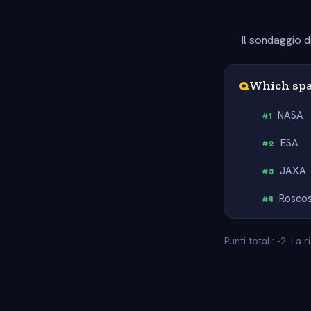
Il sondaggio d
Q
Which spa
NASA
#
1
ESA
#
2
JAXA
#
3
Rosco
#
4
Punti totali: -2. La