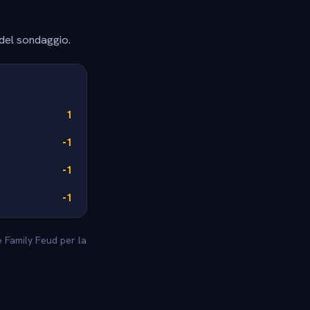
 del sondaggio.
1
-1
-1
-1
le Family Feud per la