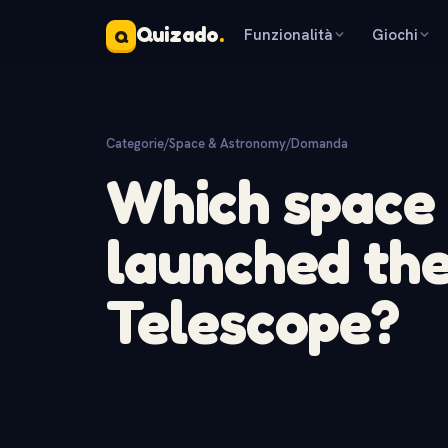
Quizado
.
Funzionalità
Giochi
Q
Categorie
/
Space & Astronomy
/
Domanda
Which space
launched th
Telescope?