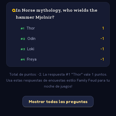
Q
In Norse mythology, who wields the
hammer Mjolnir?
Thor
1
#
1
Odin
-1
#
2
Loki
-1
#
3
Freya
-1
#
4
Total de puntos: -2. La respuesta #1 "Thor" vale 1 puntos.
Usa estas respuestas de encuestas estilo Family Feud para tu
noche de juegos!
Mostrar todas las preguntas