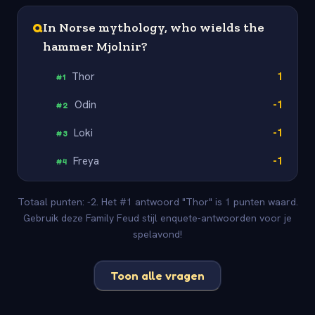
Q
In Norse mythology, who wields the
hammer Mjolnir?
Thor
1
#
1
Odin
-1
#
2
Loki
-1
#
3
Freya
-1
#
4
Totaal punten: -2. Het #1 antwoord "Thor" is 1 punten waard.
Gebruik deze Family Feud stijl enquete-antwoorden voor je
spelavond!
Toon alle vragen