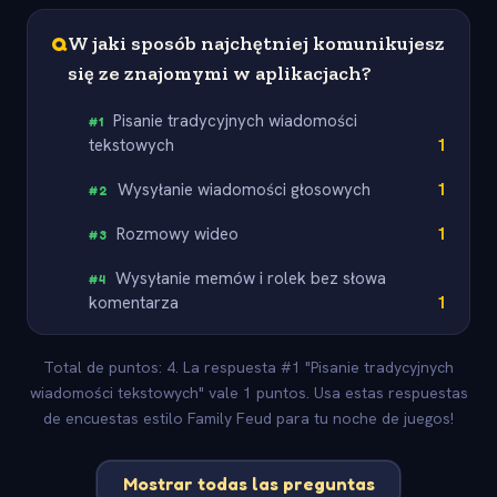
Q
W jaki sposób najchętniej komunikujesz
się ze znajomymi w aplikacjach?
Pisanie tradycyjnych wiadomości
#
1
tekstowych
1
Wysyłanie wiadomości głosowych
1
#
2
Rozmowy wideo
1
#
3
Wysyłanie memów i rolek bez słowa
#
4
komentarza
1
Total de puntos: 4. La respuesta #1 "Pisanie tradycyjnych
wiadomości tekstowych" vale 1 puntos. Usa estas respuestas
de encuestas estilo Family Feud para tu noche de juegos!
Mostrar todas las preguntas