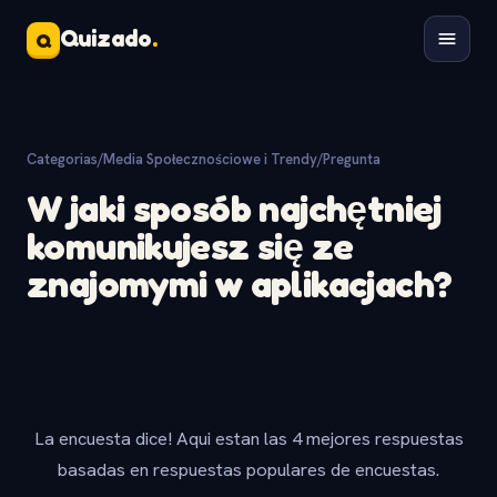
Quizado
.
Q
Categorias
/
Media Społecznościowe i Trendy
/
Pregunta
W jaki sposób najchętniej
komunikujesz się ze
znajomymi w aplikacjach?
La encuesta dice! Aqui estan las 4 mejores respuestas
basadas en respuestas populares de encuestas.