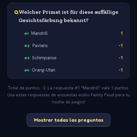
Q
Welcher Primat ist für diese auffällige
Gesichtsfärbung bekannt?
Mandrill
1
#
1
Pavians
-1
#
2
Schimpanse
-1
#
3
Orang-Utan
-1
#
4
Total de puntos: -2. La respuesta #1 "Mandrill" vale 1 puntos.
Usa estas respuestas de encuestas estilo Family Feud para tu
noche de juegos!
Mostrar todas las preguntas