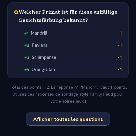
Q
Welcher Primat ist für diese auffällige
Gesichtsfärbung bekannt?
Mandrill
1
#
1
Pavians
-1
#
2
Schimpanse
-1
#
3
Orang-Utan
-1
#
4
Total des points : -2. La reponse n1 "Mandrill" vaut 1 points.
Utilisez ces reponses de sondage style Family Feud pour
votre soiree jeux !
Afficher toutes les questions