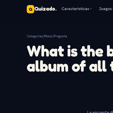
Quizado
.
Caracteristicas
Juegos
Q
Categorias
/
Music
/
Pregunta
What is the b
album of all
La encuesta d