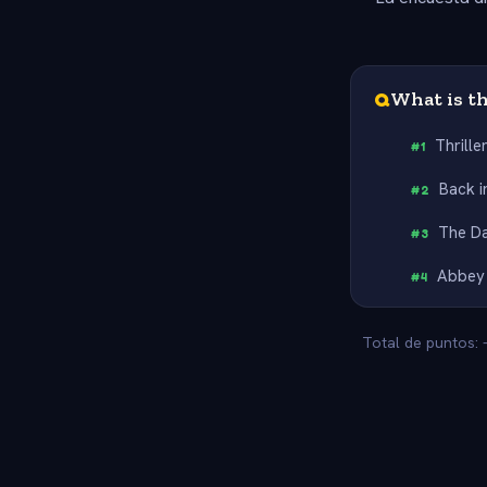
Q
What is th
Thrille
#
1
Back i
#
2
The Da
#
3
Abbey 
#
4
Total de puntos: 