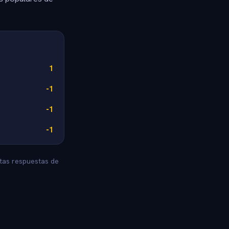
1
-1
-1
-1
stas respuestas de