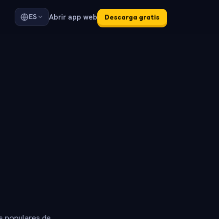
Abrir app web
ES
Descarga gratis
s populares de