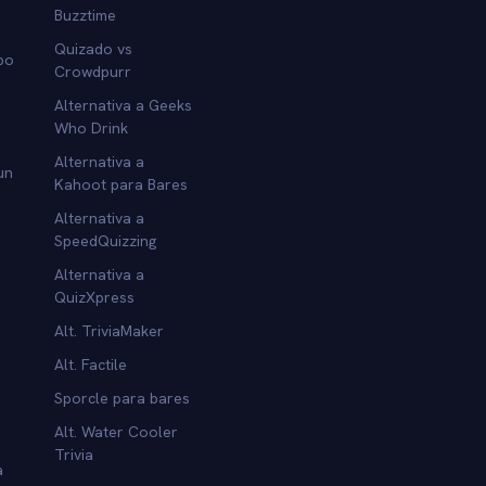
Buzztime
Quizado vs
po
Crowdpurr
Alternativa a Geeks
Who Drink
Alternativa a
un
Kahoot para Bares
Alternativa a
SpeedQuizzing
Alternativa a
QuizXpress
Alt. TriviaMaker
Alt. Factile
Sporcle para bares
Alt. Water Cooler
Trivia
a