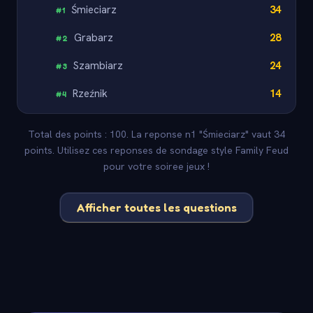
Śmieciarz
34
#
1
Grabarz
28
#
2
Szambiarz
24
#
3
Rzeźnik
14
#
4
Total des points : 100. La reponse n1 "Śmieciarz" vaut 34
points. Utilisez ces reponses de sondage style Family Feud
pour votre soiree jeux !
Afficher toutes les questions