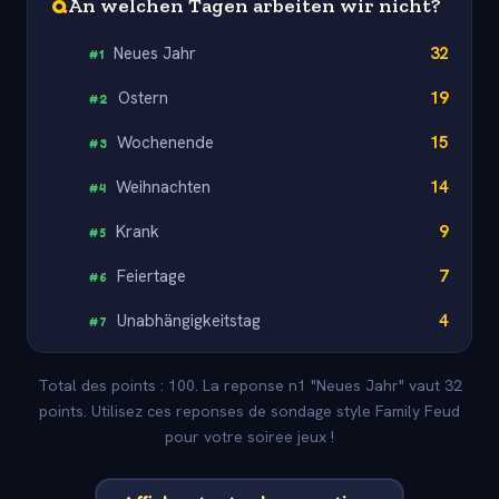
Q
An welchen Tagen arbeiten wir nicht?
Neues Jahr
32
#
1
Ostern
19
#
2
Wochenende
15
#
3
Weihnachten
14
#
4
Krank
9
#
5
Feiertage
7
#
6
Unabhängigkeitstag
4
#
7
Total des points : 100. La reponse n1 "Neues Jahr" vaut 32
points. Utilisez ces reponses de sondage style Family Feud
pour votre soiree jeux !