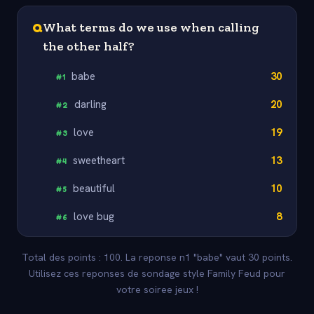
Q
What terms do we use when calling
the other half?
babe
30
#
1
darling
20
#
2
love
19
#
3
sweetheart
13
#
4
beautiful
10
#
5
love bug
8
#
6
Total des points : 100. La reponse n1 "babe" vaut 30 points.
Utilisez ces reponses de sondage style Family Feud pour
votre soiree jeux !