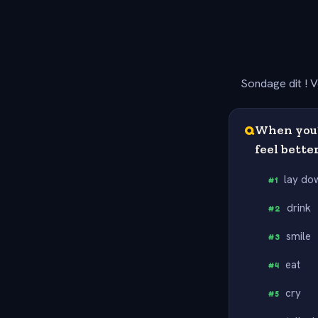
Sondage dit ! V
Q
When you’
feel bette
lay do
#
1
drink
#
2
smile
#
3
eat
#
4
cry
#
5