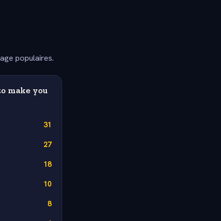
dage populaires.
to make you
31
27
18
10
8