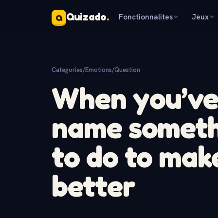
Quizado
.
Fonctionnalites
Jeux
Q
Categories
/
Emotions
/
Question
When you’ve 
name somethi
to do to mak
better