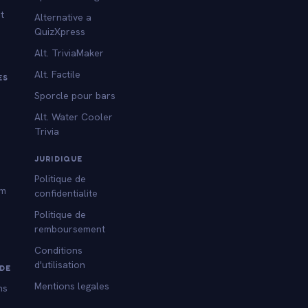
t
Alternative a
QuizXpress
Alt. TriviaMaker
Alt. Factile
ES
Sporcle pour bars
Alt. Water Cooler
Trivia
s
JURIDIQUE
Politique de
am
confidentialite
Politique de
remboursement
Conditions
d'utilisation
DE
Mentions legales
ns