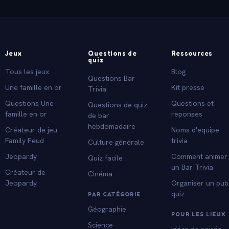
Jeux
Questions de
Ressources
quiz
Tous les jeux
Blog
Questions Bar
Une famille en or
Kit presse
Trivia
Questions Une
Questions et
Questions de quiz
famille en or
reponses
de bar
hebdomadaire
Créateur de jeu
Noms d'equipe
Family Feud
trivia
Culture générale
Jeopardy
Comment animer
Quiz facile
un Bar Trivia
Créateur de
Cinéma
Jeopardy
Organiser un pub
quiz
PAR CATÉGORIE
Géographie
POUR LES LIEUX
Science
Idées de soirée