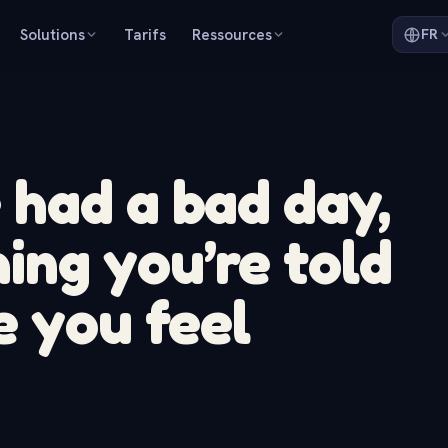
Solutions
Tarifs
Ressources
FR
had a bad day,
ng you’re told
e you feel