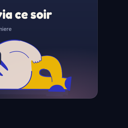
a ce soir
miere