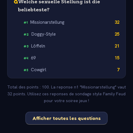
Q
Welche sexuelle Stellung ist die
beliebteste?
Missionarstellung
32
#
1
Doggy-Style
25
#
2
Löffeln
21
#
3
69
15
#
4
Cowgirl
7
#
5
Total des points : 100. La reponse n1 "Missionarstellung" vaut
32 points. Utilisez ces reponses de sondage style Family Feud
pour votre soiree jeux !
Afficher toutes les questions