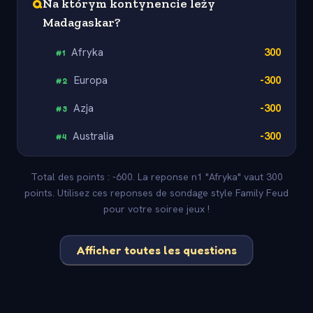
Q
Na którym kontynencie leży
Madagaskar?
Afryka
300
#
1
Europa
-300
#
2
Azja
-300
#
3
Australia
-300
#
4
Total des points : -600. La reponse n1 "Afryka" vaut 300
points. Utilisez ces reponses de sondage style Family Feud
pour votre soiree jeux !
Afficher toutes les questions