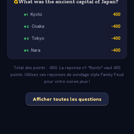
Q
What was the ancient capital of Japan?
Kyoto
400
#
1
Osaka
-400
#
2
Tokyo
-400
#
3
Nara
-400
#
4
Total des points : -800. La reponse n1 "Kyoto" vaut 400
points. Utilisez ces reponses de sondage style Family Feud
pour votre soiree jeux !
Afficher toutes les questions