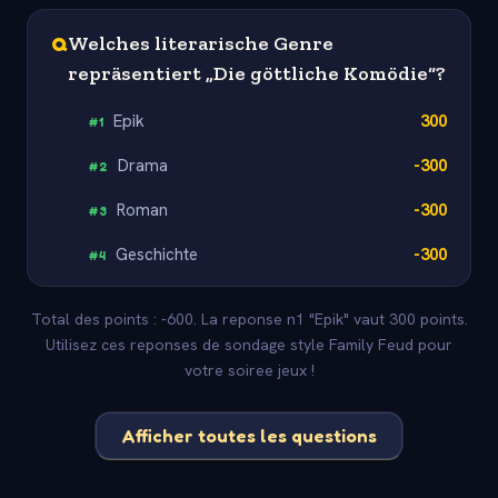
Q
Welches literarische Genre
repräsentiert „Die göttliche Komödie“?
Epik
300
#
1
Drama
-300
#
2
Roman
-300
#
3
Geschichte
-300
#
4
Total des points : -600. La reponse n1 "Epik" vaut 300 points.
Utilisez ces reponses de sondage style Family Feud pour
votre soiree jeux !
Afficher toutes les questions