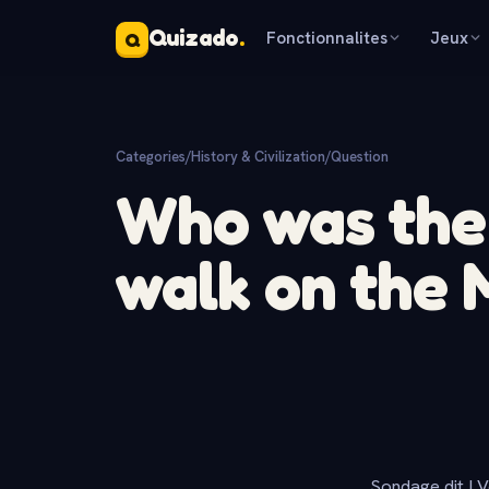
Quizado
.
Fonctionnalites
Jeux
Q
Categories
/
History & Civilization
/
Question
Who was the 
walk on the
Sondage dit ! V