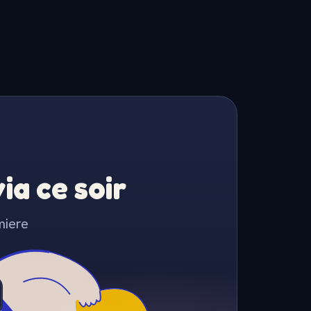
a ce soir
miere