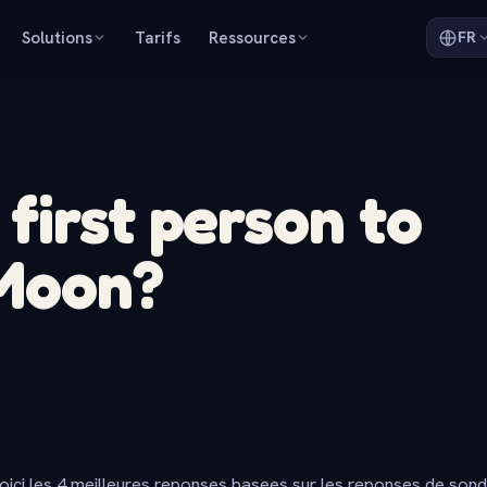
Solutions
Tarifs
Ressources
FR
first person to
 Moon?
oici les 4 meilleures reponses basees sur les reponses de son