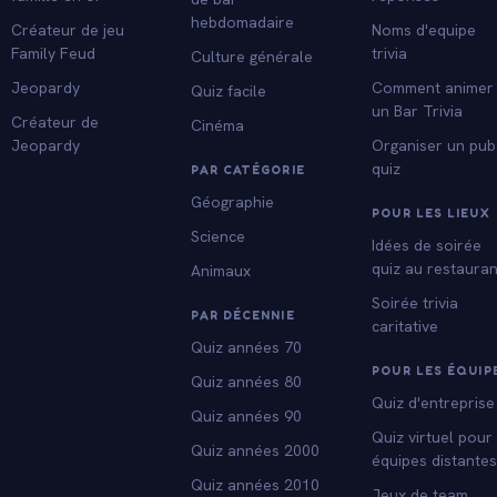
hebdomadaire
Créateur de jeu
Noms d'equipe
Family Feud
trivia
Culture générale
Jeopardy
Comment animer
Quiz facile
un Bar Trivia
Créateur de
Cinéma
Jeopardy
Organiser un pub
quiz
PAR CATÉGORIE
Géographie
POUR LES LIEUX
Science
Idées de soirée
quiz au restauran
Animaux
Soirée trivia
PAR DÉCENNIE
caritative
Quiz années 70
POUR LES ÉQUIP
Quiz années 80
Quiz d'entreprise
Quiz années 90
Quiz virtuel pour
Quiz années 2000
équipes distante
Quiz années 2010
Jeux de team