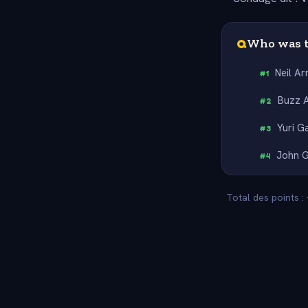
Q
Who was t
Neil A
#
1
Buzz A
#
2
Yuri G
#
3
John G
#
4
Total des points :