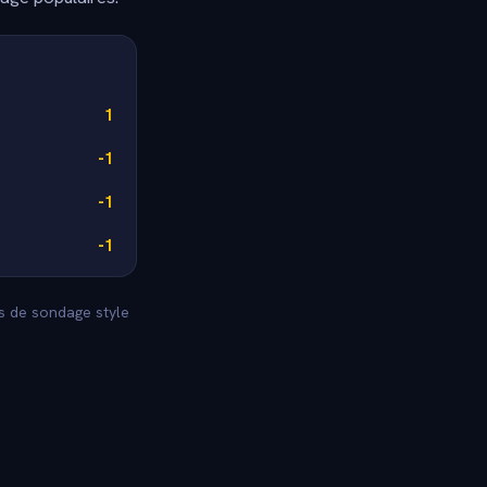
1
-1
-1
-1
es de sondage style