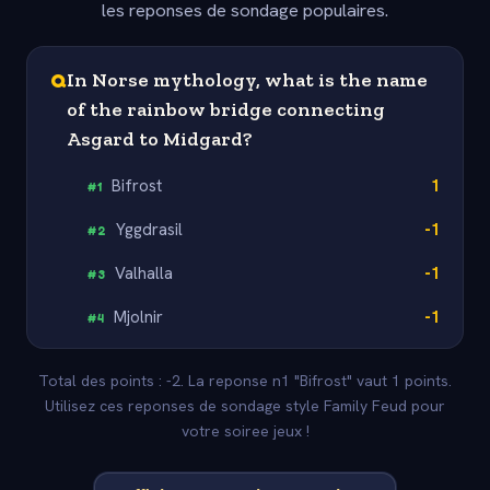
les reponses de sondage populaires.
Q
In Norse mythology, what is the name
of the rainbow bridge connecting
Asgard to Midgard?
Bifrost
1
#
1
Yggdrasil
-1
#
2
Valhalla
-1
#
3
Mjolnir
-1
#
4
Total des points : -2. La reponse n1 "Bifrost" vaut 1 points.
Utilisez ces reponses de sondage style Family Feud pour
votre soiree jeux !