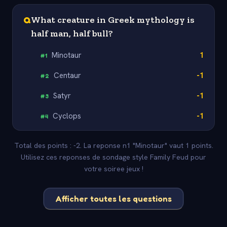
Q
What creature in Greek mythology is
half man, half bull?
Minotaur
1
#
1
Centaur
-1
#
2
Satyr
-1
#
3
Cyclops
-1
#
4
Total des points : -2. La reponse n1 "Minotaur" vaut 1 points.
Utilisez ces reponses de sondage style Family Feud pour
votre soiree jeux !
Afficher toutes les questions