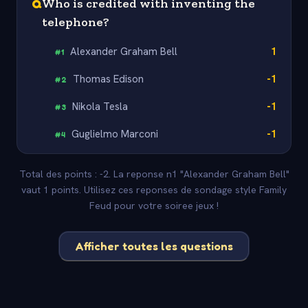
Q
Who is credited with inventing the
telephone?
Alexander Graham Bell
1
#
1
Thomas Edison
-1
#
2
Nikola Tesla
-1
#
3
Guglielmo Marconi
-1
#
4
Total des points : -2. La reponse n1 "Alexander Graham Bell"
vaut 1 points. Utilisez ces reponses de sondage style Family
Feud pour votre soiree jeux !
Afficher toutes les questions