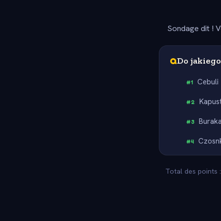
Sondage dit ! V
Q
Do jakieg
Cebuli
#
1
Kapus
#
2
Burak
#
3
Czosn
#
4
Total des points 