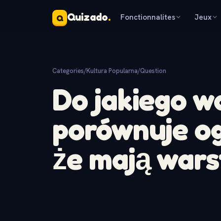
Quizado
.
Fonctionnalites
Jeux
Q
Categories
/
Kultura Popularna
/
Question
Do jakiego 
porównuje og
że mają war