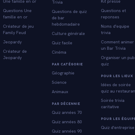
Une famille en or
Kit presse
Trivia
Questions Une
Questions et
Questions de quiz
famille en or
reponses
de bar
hebdomadaire
Créateur de jeu
Noms d'equipe
Family Feud
trivia
Culture générale
Jeopardy
Comment animer
Quiz facile
un Bar Trivia
Créateur de
Cinéma
Jeopardy
Organiser un pub
quiz
PAR CATÉGORIE
Géographie
POUR LES LIEUX
Science
Idées de soirée
quiz au restauran
Animaux
Soirée trivia
PAR DÉCENNIE
caritative
Quiz années 70
POUR LES ÉQUIP
Quiz années 80
Quiz d'entreprise
Quiz années 90