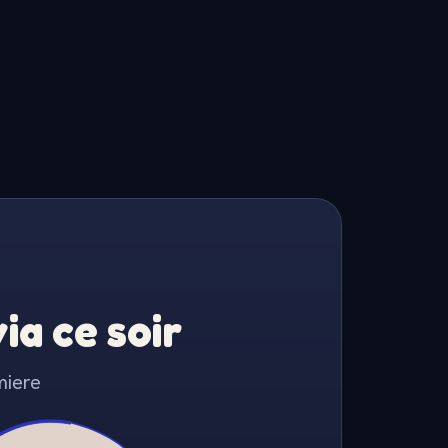
a ce soir
miere