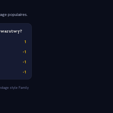
dage populaires.
ą warstwy?
1
-1
-1
-1
ndage style Family