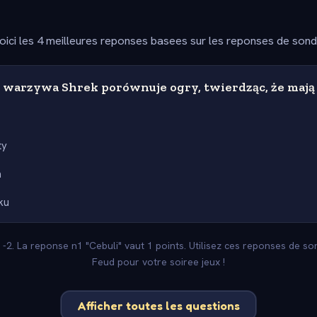
oici les 4 meilleures reponses basees sur les reponses de son
o warzywa Shrek porównuje ogry, twierdząc, że maj
ty
a
ku
: -2. La reponse n1 "Cebuli" vaut 1 points. Utilisez ces reponses de so
Feud pour votre soiree jeux !
Afficher toutes les questions