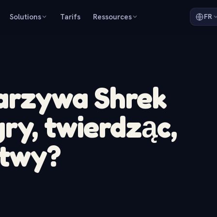
Solutions
Tarifs
Ressources
FR
warzywa Shrek
ry, twierdząc,
stwy?