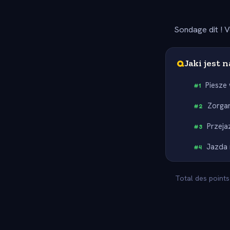
Sondage dit ! V
Q
Jaki jest
Piesze
#
1
Zorga
#
2
Przej
#
3
Jazda 
#
4
Total des points