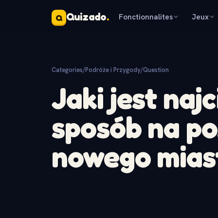
Quizado
.
Fonctionnalites
Jeux
Q
Categories
/
Podróże i Przygody
/
Question
Jaki jest naj
sposób na p
nowego mias