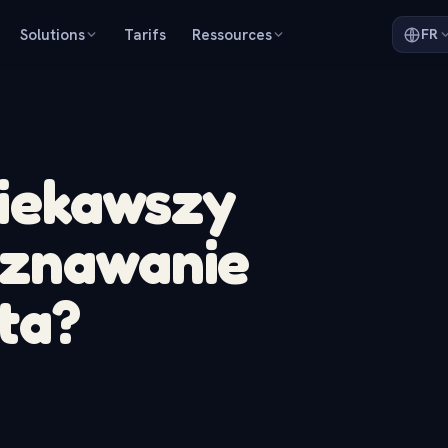
Solutions
Tarifs
Ressources
FR
ciekawszy
oznawanie
ta?