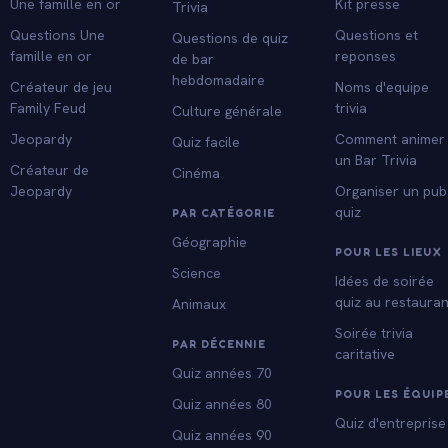
Une famille en or
Kit presse
Trivia
Questions Une
Questions et
Questions de quiz
famille en or
reponses
de bar
hebdomadaire
Créateur de jeu
Noms d'equipe
Family Feud
trivia
Culture générale
Jeopardy
Comment animer
Quiz facile
un Bar Trivia
Créateur de
Cinéma
Jeopardy
Organiser un pub
quiz
PAR CATÉGORIE
Géographie
POUR LES LIEUX
Science
Idées de soirée
quiz au restauran
Animaux
Soirée trivia
PAR DÉCENNIE
caritative
Quiz années 70
POUR LES ÉQUIP
Quiz années 80
Quiz d'entreprise
Quiz années 90