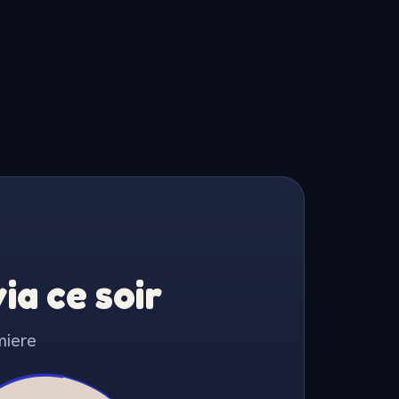
a ce soir
miere