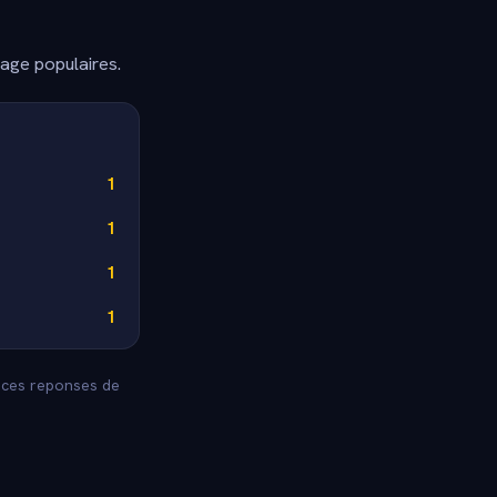
dage populaires.
1
1
1
1
z ces reponses de