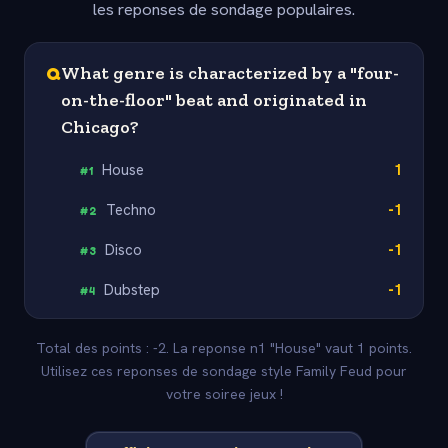
les reponses de sondage populaires.
Q
What genre is characterized by a "four-
on-the-floor" beat and originated in
Chicago?
House
1
#
1
Techno
-1
#
2
Disco
-1
#
3
Dubstep
-1
#
4
Total des points : -2. La reponse n1 "House" vaut 1 points.
Utilisez ces reponses de sondage style Family Feud pour
votre soiree jeux !