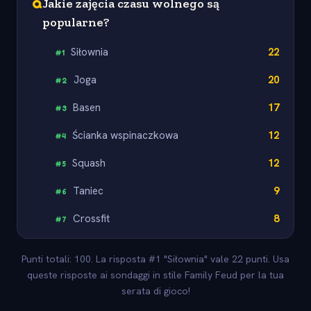
Q
Jakie zajęcia czasu wolnego są
popularne?
Siłownia
22
#
1
Joga
20
#
2
Basen
17
#
3
Ścianka wspinaczkowa
12
#
4
Squash
12
#
5
Taniec
9
#
6
Crossfit
8
#
7
Punti totali: 100. La risposta #1 "Siłownia" vale 22 punti. Usa
queste risposte ai sondaggi in stile Family Feud per la tua
serata di gioco!