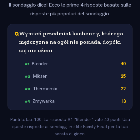
Il sondaggio dice! Ecco le prime 4 risposte basate sulle
risposte più popolari del sondaggio.
Q
Wymień przedmiot kuchenny, którego
mężczyzna na ogół nie posiada, dopóki
się nie ożeni
Blender
40
#
1
Mikser
25
#
2
Thermomix
22
#
3
Zmywarka
13
#
4
Punti totali: 100. La risposta #1 "Blender" vale 40 punti. Usa
queste risposte ai sondaggi in stile Family Feud per la tua
serata di gioco!