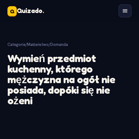
Quizado
.
Q
Categorie
/
Małżeństwo
/
Domanda
Wymień przedmiot
kuchenny, którego
mężczyzna na ogół nie
posiada, dopóki się nie
ożeni