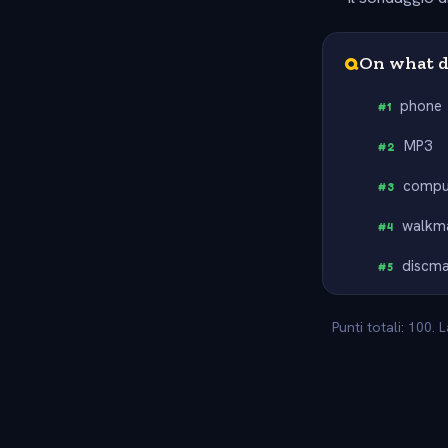
Q
On what de
phone
#
1
MP3
#
2
compu
#
3
walkm
#
4
discm
#
5
Punti totali: 100.