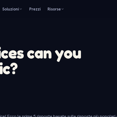
Soluzioni
Prezzi
Risorse
ces can you
ic?
ice! Ecco le prime 5 risposte basate sulle risposte più popolari