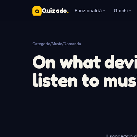
Quizado
.
Funzionalità
Giochi
Q
Categorie
/
Music
/
Domanda
On what devi
listen to mus
Il sondaggio d