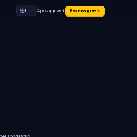
Apri app web
IT
Scarica gratis
 del sondaggio.