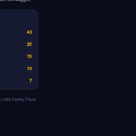
43
25
15
10
7
n stile Family Feud