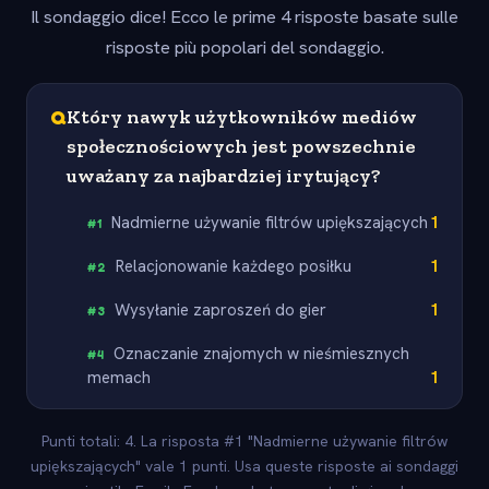
Il sondaggio dice! Ecco le prime 4 risposte basate sulle
risposte più popolari del sondaggio.
Q
Który nawyk użytkowników mediów
społecznościowych jest powszechnie
uważany za najbardziej irytujący?
Nadmierne używanie filtrów upiększających
1
#
1
Relacjonowanie każdego posiłku
1
#
2
Wysyłanie zaproszeń do gier
1
#
3
Oznaczanie znajomych w nieśmiesznych
#
4
memach
1
Punti totali: 4. La risposta #1 "Nadmierne używanie filtrów
upiększających" vale 1 punti. Usa queste risposte ai sondaggi