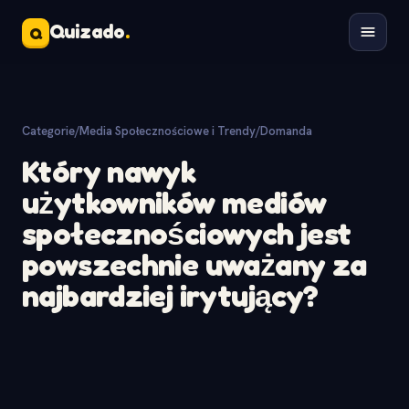
Quizado
.
Q
Categorie
/
Media Społecznościowe i Trendy
/
Domanda
Który nawyk
użytkowników mediów
społecznościowych jest
powszechnie uważany za
najbardziej irytujący?