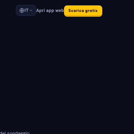
Apri app web
IT
Scarica gratis
 del sondaggio.