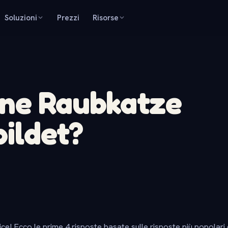
Soluzioni
Prezzi
Risorse
ene Raubkatze
bildet?
ice! Ecco le prime 4 risposte basate sulle risposte più popolari