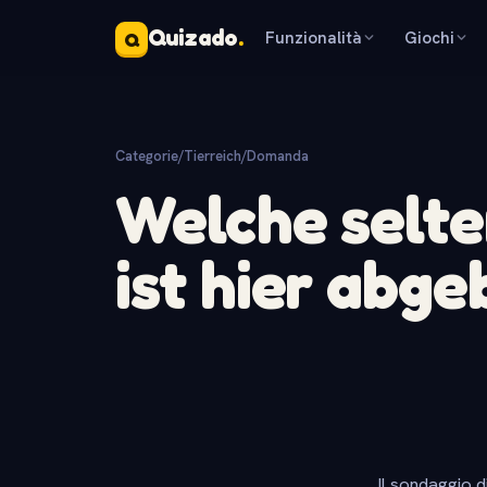
Quizado
.
Funzionalità
Giochi
Q
Categorie
/
Tierreich
/
Domanda
Welche selt
ist hier abge
Il sondaggio d