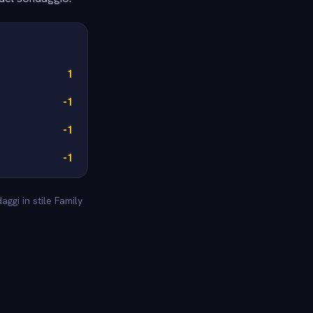
1
-1
-1
-1
ggi in stile Family