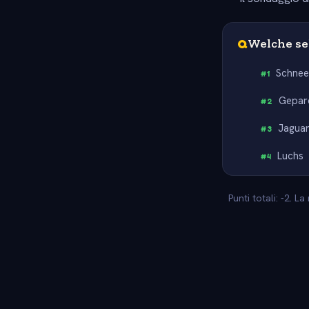
Q
Welche sel
Schnee
#
1
Gepar
#
2
Jagua
#
3
Luchs
#
4
Punti totali: -2. 