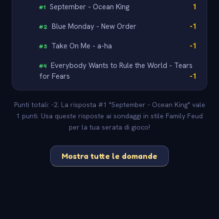
September - Ocean King
1
#
1
Blue Monday - New Order
-1
#
2
Take On Me - a-ha
-1
#
3
Everybody Wants to Rule the World - Tears
#
4
for Fears
-1
Punti totali: -2. La risposta #1 "September - Ocean King" vale
1 punti. Usa queste risposte ai sondaggi in stile Family Feud
per la tua serata di gioco!
Mostra tutte le domande