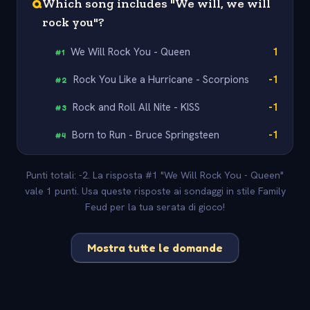
Q
Which song includes "We will, we will
rock you"?
We Will Rock You - Queen
1
#
1
Rock You Like a Hurricane - Scorpions
-1
#
2
Rock and Roll All Nite - KISS
-1
#
3
Born to Run - Bruce Springsteen
-1
#
4
Punti totali: -2. La risposta #1 "We Will Rock You - Queen"
vale 1 punti. Usa queste risposte ai sondaggi in stile Family
Feud per la tua serata di gioco!
Mostra tutte le domande