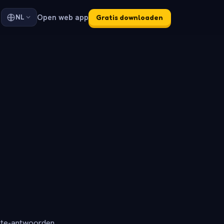
Open web app
NL
Gratis downloaden
ete-antwoorden.