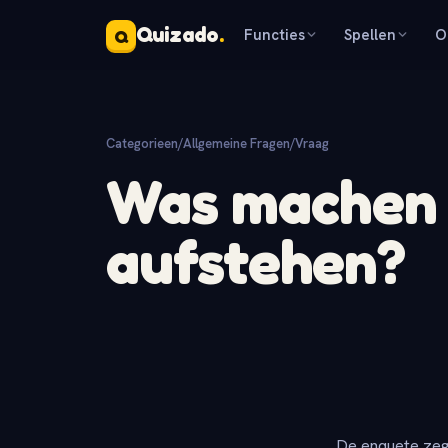
Quizado
.
Functies
Spellen
O
Q
Categorieen
/
Allgemeine Fragen
/
Vraag
Was machen S
aufstehen?
De enquete zeg