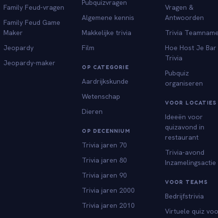
Pubquizvragen
Family Feud-vragen
Vragen &
Algemene kennis
Antwoorden
Family Feud Game
Maker
Makkelijke trivia
Trivia Teamnam
Jeopardy
Film
Hoe Host Je Bar
Trivia
Jeopardy-maker
OP CATEGORIE
Pubquiz
Aardrijkskunde
organiseren
Wetenschap
VOOR LOCATIES
Dieren
Ideeën voor
quizavond in
OP DECENNIUM
restaurant
Trivia jaren 70
Trivia-avond
Trivia jaren 80
Inzamelingsactie
Trivia jaren 90
VOOR TEAMS
Trivia jaren 2000
Bedrijfstrivia
Trivia jaren 2010
Virtuele quiz vo