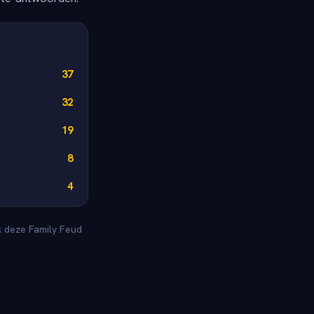
37
32
19
8
4
k deze Family Feud