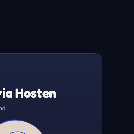
via Hosten
nd