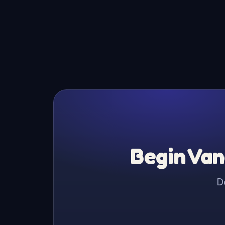
Begin Van
D