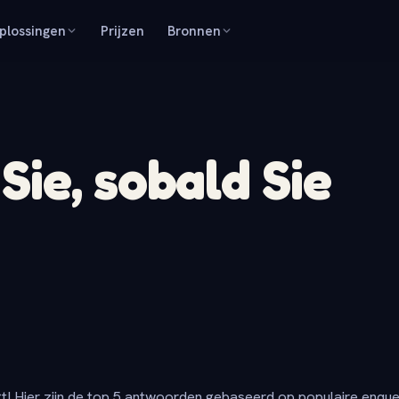
plossingen
Prijzen
Bronnen
ie, sobald Sie
t! Hier zijn de top 5 antwoorden gebaseerd op populaire enqu