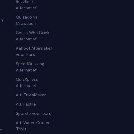
Buzztime
Alternatief
Quizado vs
en
Crowdpurr
Geeks Who Drink
Alternatief
Kahoot Alternatief
voor Bars
SpeedQuizzing
Alternatief
QuizXpress
Alternatief
Alt. TriviaMaker
Alt. Factile
Sporcle voor bars
Alt. Water Cooler
Trivia
or