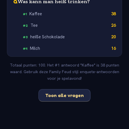
Q
Was kann man heiß trinken?
Kaffee
38
#
1
Tee
26
#
2
heiße Schokolade
20
#
3
Milch
16
#
4
Totaal punten: 100. Het #1 antwoord "Kaffee" is 38 punten
waard. Gebruik deze Family Feud stijl enquete-antwoorden
voor je spelavond!
Toon alle vragen