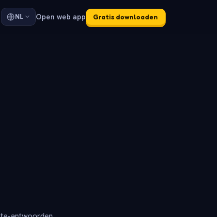
Open web app
NL
Gratis downloaden
ete-antwoorden.