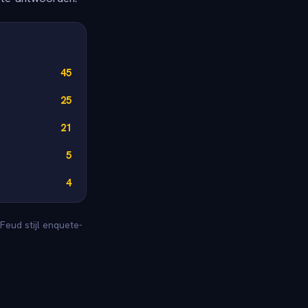
45
25
21
5
4
Feud stijl enquete-