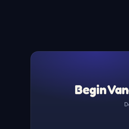
Begin Van
D