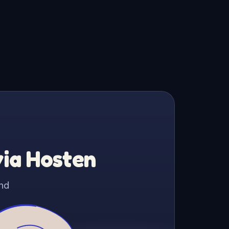
via Hosten
nd