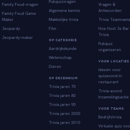
Pubquizvragen
Family Feud-vragen
Vragen &
Algemene kennis
Antwoorden
Family Feud Game
Maker
Makkelijke trivia
Trivia Teamnam
Jeopardy
Film
Hoe Host Je Bar
Trivia
Jeopardy-maker
OP CATEGORIE
Pubquiz
Aardrijkskunde
organiseren
Wetenschap
VOOR LOCATIES
Dieren
Ideeën voor
quizavond in
OP DECENNIUM
restaurant
Trivia jaren 70
Trivia-avond
Trivia jaren 80
Inzamelingsactie
Trivia jaren 90
VOOR TEAMS
Trivia jaren 2000
Bedrijfstrivia
Trivia jaren 2010
Virtuele quiz vo