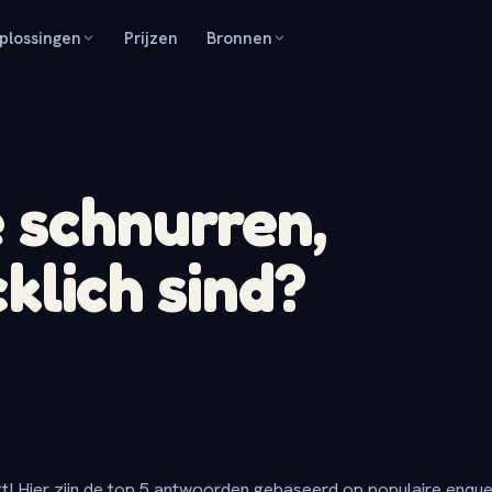
plossingen
Prijzen
Bronnen
 schnurren,
klich sind?
t! Hier zijn de top 5 antwoorden gebaseerd op populaire enqu