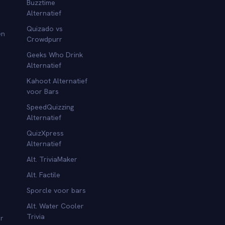
Buzztime
Alternatief
Quizado vs
en
Crowdpurr
Geeks Who Drink
Alternatief
Kahoot Alternatief
voor Bars
SpeedQuizzing
Alternatief
QuizXpress
Alternatief
Alt. TriviaMaker
Alt. Factile
Sporcle voor bars
Alt. Water Cooler
Trivia
or