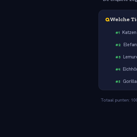
Q
Welche Ti
Katzen
#
1
Elefan
#
2
Lemur
#
3
Eichhö
#
4
Gorilla
#
5
Totaal punten: 100