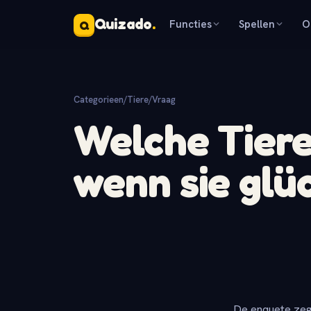
Quizado
.
Functies
Spellen
O
Q
Categorieen
/
Tiere
/
Vraag
Welche Tiere
wenn sie glüc
De enquete zeg