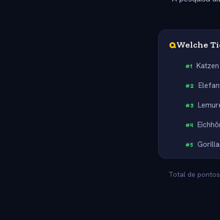
Q
Welche Ti
Katzen
#
1
Elefan
#
2
Lemur
#
3
Eichhö
#
4
Gorilla
#
5
Total de pontos