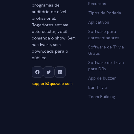
Recursos
programas de
auditório de nível
Tipos de Rodada
profissional.
Aplicativos
Jogadores entram
pelo celular, você
Software para
comanda o show. Sem
apresentadores
hardware, sem
Software de Trivia
downloads para o
Grátis
público.
Software de Trivia
para DJs
App de buzzer
support@quizado.com
Bar Trivia
Team Building