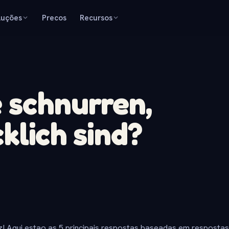
luções
Precos
Recursos
 schnurren,
klich sind?
z! Aqui estao as 5 principais respostas baseadas em resposta