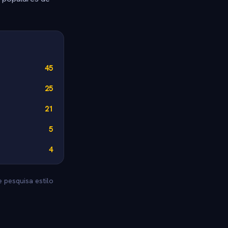
45
25
21
5
4
 pesquisa estilo