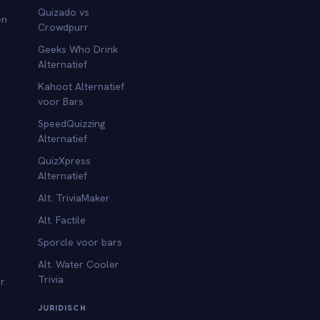
Quizado vs
en
Crowdpurr
Geeks Who Drink
Alternatief
Kahoot Alternatief
voor Bars
SpeedQuizzing
Alternatief
QuizXpress
Alternatief
Alt. TriviaMaker
Alt. Factile
Sporcle voor bars
Alt. Water Cooler
Trivia
or
JURIDISCH