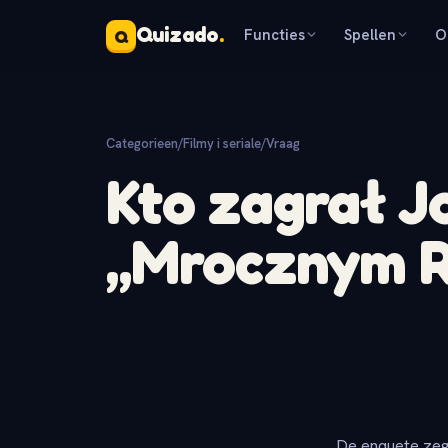
Quizado
.
Functies
Spellen
O
Q
Categorieen
/
Filmy i seriale
/
Vraag
Kto zagrał J
„Mrocznym R
De enquete zeg