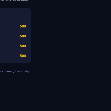
500
-500
-500
-500
e Family Feud stijl