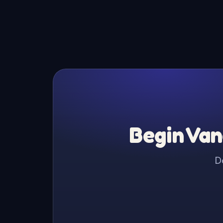
Begin Van
D