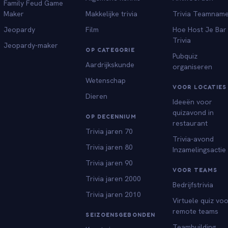
Family Feud Game
Maker
Makkelijke trivia
Trivia Teamnam
Jeopardy
Film
Hoe Host Je Bar
Trivia
Jeopardy-maker
OP CATEGORIE
Pubquiz
Aardrijkskunde
organiseren
Wetenschap
VOOR LOCATIES
Dieren
Ideeën voor
quizavond in
OP DECENNIUM
restaurant
Trivia jaren 70
Trivia-avond
Trivia jaren 80
Inzamelingsactie
Trivia jaren 90
VOOR TEAMS
Trivia jaren 2000
Bedrijfstrivia
Trivia jaren 2010
Virtuele quiz vo
remote teams
SEIZOENSGEBONDEN
Teambuilding