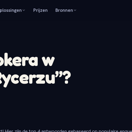
plossingen
Prijzen
Bronnen
okera w
ycerzu”?
t! Hier zijn de top 4 antwoorden gebaseerd op populaire enqu