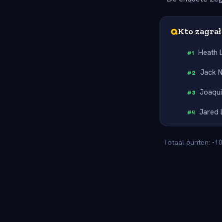
Q
Kto zagra
Heath 
#
1
Jack N
#
2
Joaqui
#
3
Jared 
#
4
Totaal punten: -10