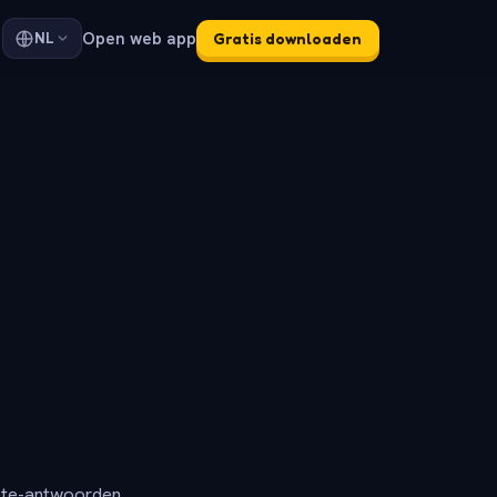
Open web app
NL
Gratis downloaden
ete-antwoorden.