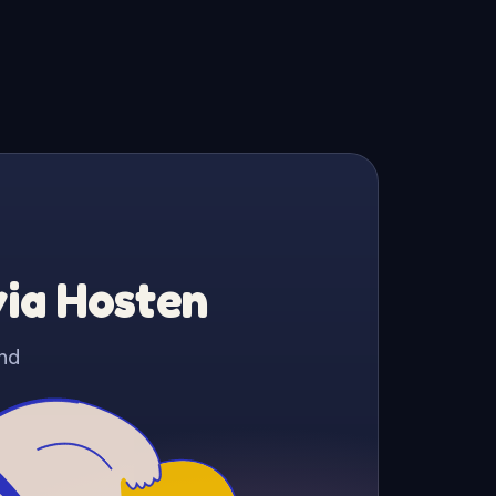
via Hosten
nd