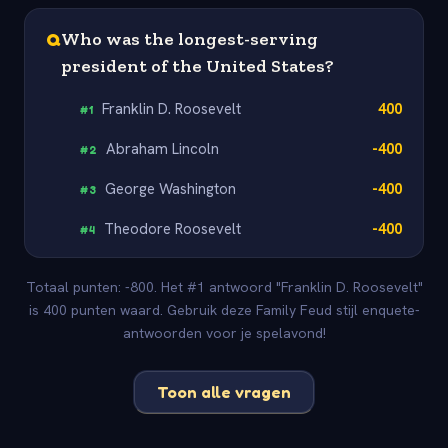
Q
Who was the longest-serving
president of the United States?
Franklin D. Roosevelt
400
#
1
Abraham Lincoln
-400
#
2
George Washington
-400
#
3
Theodore Roosevelt
-400
#
4
Totaal punten: -800. Het #1 antwoord "Franklin D. Roosevelt"
is 400 punten waard. Gebruik deze Family Feud stijl enquete-
antwoorden voor je spelavond!
Toon alle vragen