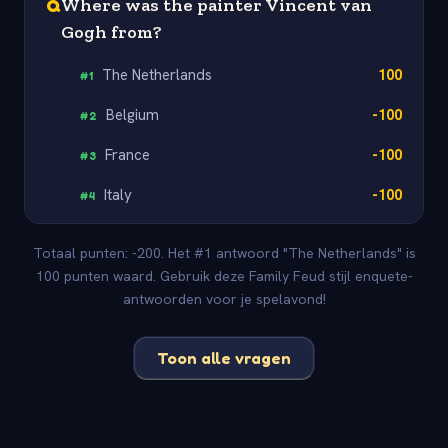
Q
Where was the painter Vincent van
Gogh from?
The Netherlands
100
#
1
Belgium
-100
#
2
France
-100
#
3
Italy
-100
#
4
Totaal punten: -200. Het #1 antwoord "The Netherlands" is
100 punten waard. Gebruik deze Family Feud stijl enquete-
antwoorden voor je spelavond!
Toon alle vragen