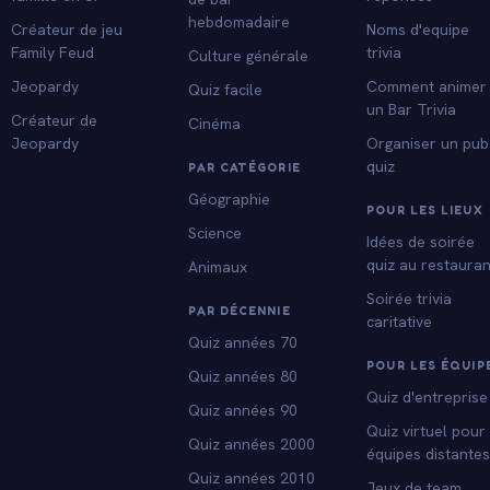
hebdomadaire
Créateur de jeu
Noms d'equipe
Family Feud
trivia
Culture générale
Jeopardy
Comment animer
Quiz facile
un Bar Trivia
Créateur de
Cinéma
Jeopardy
Organiser un pub
quiz
PAR CATÉGORIE
Géographie
POUR LES LIEUX
Science
Idées de soirée
quiz au restauran
Animaux
Soirée trivia
PAR DÉCENNIE
caritative
Quiz années 70
POUR LES ÉQUIP
Quiz années 80
Quiz d'entreprise
Quiz années 90
Quiz virtuel pour
Quiz années 2000
équipes distante
Quiz années 2010
Jeux de team