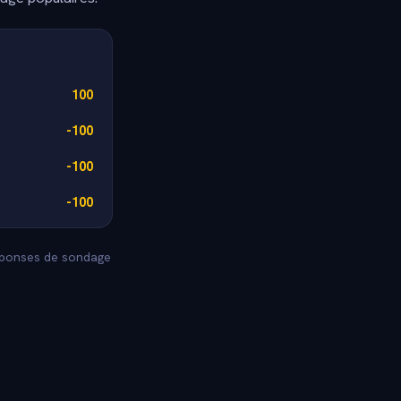
100
-100
-100
-100
reponses de sondage