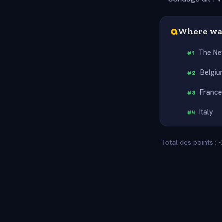
Q
Where was
The Ne
#
1
Belgi
#
2
Franc
#
3
Italy
#
4
Total des points :