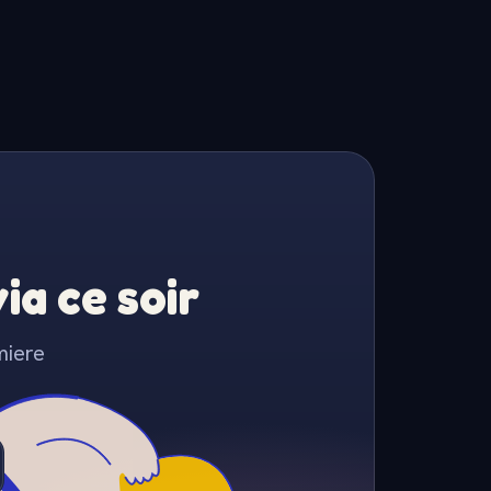
a ce soir
miere