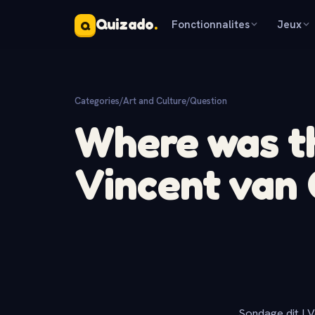
Quizado
.
Fonctionnalites
Jeux
Q
Categories
/
Art and Culture
/
Question
Where was th
Vincent van
Sondage dit ! V