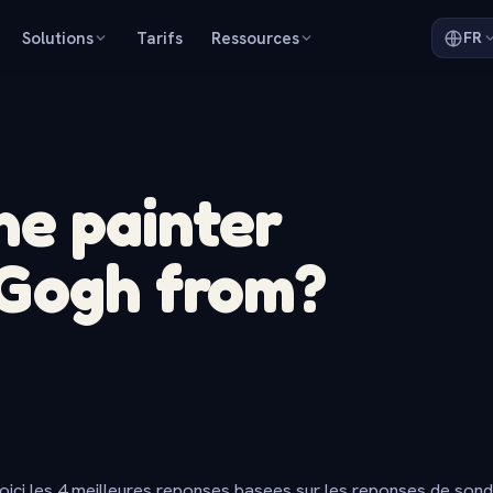
Solutions
Tarifs
Ressources
FR
e painter
 Gogh from?
oici les 4 meilleures reponses basees sur les reponses de son