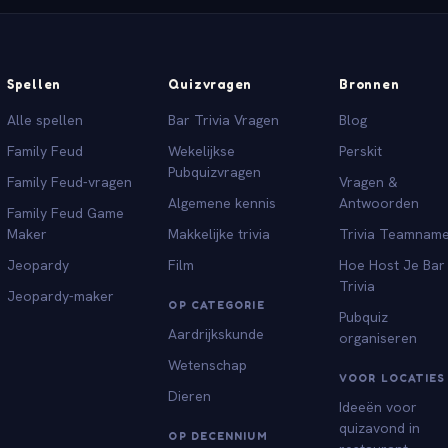
Spellen
Quizvragen
Bronnen
Alle spellen
Bar Trivia Vragen
Blog
Family Feud
Wekelijkse
Perskit
Pubquizvragen
Family Feud-vragen
Vragen &
Algemene kennis
Antwoorden
Family Feud Game
Maker
Makkelijke trivia
Trivia Teamnam
Jeopardy
Film
Hoe Host Je Bar
Trivia
Jeopardy-maker
OP CATEGORIE
Pubquiz
Aardrijkskunde
organiseren
Wetenschap
VOOR LOCATIES
Dieren
Ideeën voor
quizavond in
OP DECENNIUM