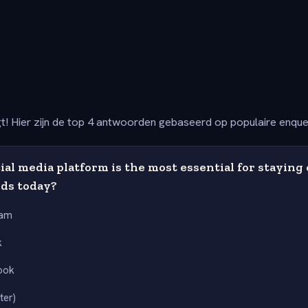
t! Hier zijn de top 4 antwoorden gebaseerd op populaire enqu
al media platform is the most essential for staying
nds today?
ram
k
ook
ter)