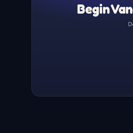
Begin Van
D