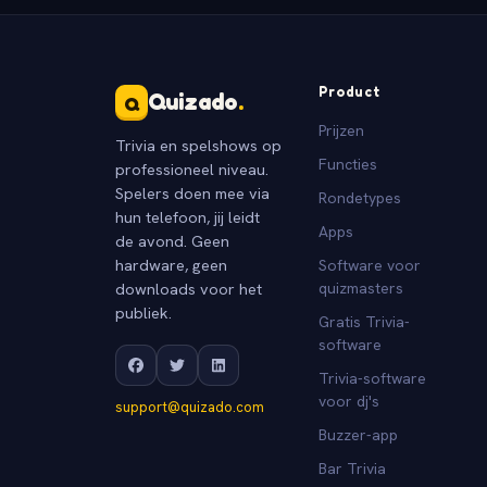
Product
Quizado
.
Q
Prijzen
Trivia en spelshows op
Functies
professioneel niveau.
Spelers doen mee via
Rondetypes
hun telefoon, jij leidt
Apps
de avond. Geen
hardware, geen
Software voor
downloads voor het
quizmasters
publiek.
Gratis Trivia-
software
Trivia-software
voor dj's
support@quizado.com
Buzzer-app
Bar Trivia