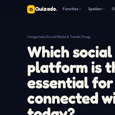
Quizado
.
Functies
Spellen
O
Q
Categorieen
/
Social Media & Trends
/
Vraag
Which social
platform is 
essential for
connected wi
today?