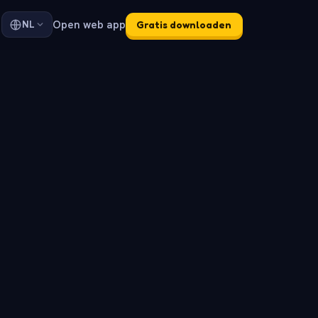
Open web app
NL
Gratis downloaden