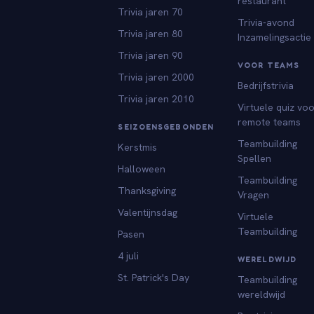
restaurant
Trivia jaren 70
Trivia-avond
Trivia jaren 80
Inzamelingsactie
Trivia jaren 90
VOOR TEAMS
Trivia jaren 2000
Bedrijfstrivia
Trivia jaren 2010
Virtuele quiz vo
remote teams
SEIZOENSGEBONDEN
Teambuilding
Kerstmis
Spellen
Halloween
Teambuilding
Thanksgiving
Vragen
Valentijnsdag
Virtuele
Teambuilding
Pasen
4 juli
WERELDWIJD
St. Patrick's Day
Teambuilding
wereldwijd