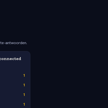
ete-antwoorden.
 connected
1
1
1
1