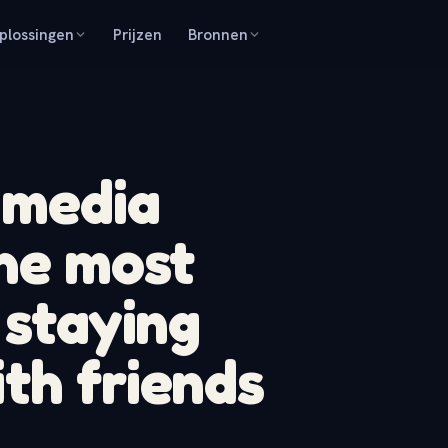
plossingen
Prijzen
Bronnen
 media
the most
 staying
th friends