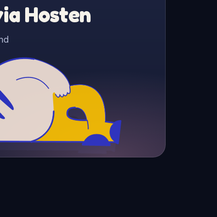
via Hosten
nd