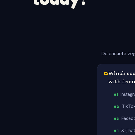
De enquete zeg
Q
Which soci
with frie
Instag
#
1
TikTo
#
2
Faceb
#
3
X (Twit
#
4