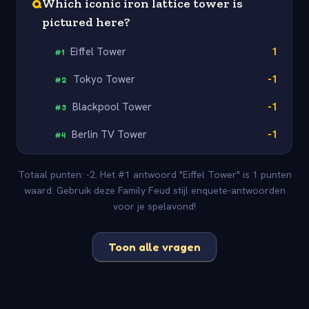
Q
Which iconic iron lattice tower is
pictured here?
Eiffel Tower
1
#
1
Tokyo Tower
-1
#
2
Blackpool Tower
-1
#
3
Berlin TV Tower
-1
#
4
Totaal punten: -2. Het #1 antwoord "Eiffel Tower" is 1 punten
waard. Gebruik deze Family Feud stijl enquete-antwoorden
voor je spelavond!
Toon alle vragen