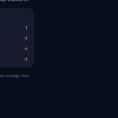
1
-1
-1
-1
s de sondage style