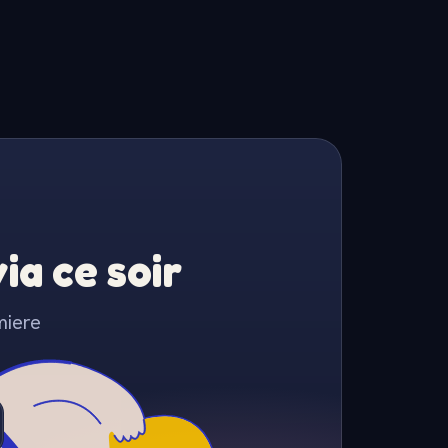
a ce soir
miere