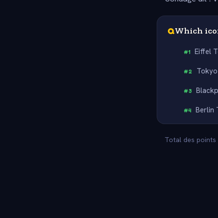
Q
Which icon
Eiffel 
#
1
Tokyo
#
2
Black
#
3
Berlin
#
4
Total des points 