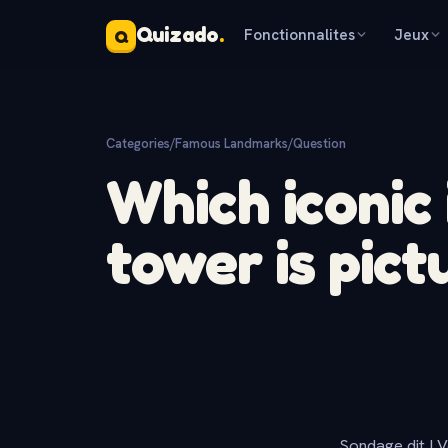
Quizado
.
Fonctionnalites
Jeux
Q
Categories
/
Famous Landmarks
/
Question
Which iconic 
tower is pict
Sondage dit ! V