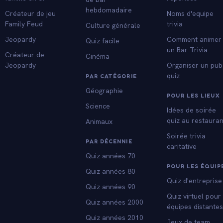
hebdomadaire
Créateur de jeu
Noms d'equipe
Family Feud
trivia
Culture générale
Jeopardy
Comment animer
Quiz facile
un Bar Trivia
Créateur de
Cinéma
Jeopardy
Organiser un pub
quiz
PAR CATÉGORIE
Géographie
POUR LES LIEUX
Science
Idées de soirée
quiz au restauran
Animaux
Soirée trivia
PAR DÉCENNIE
caritative
Quiz années 70
POUR LES ÉQUIP
Quiz années 80
Quiz d'entreprise
Quiz années 90
Quiz virtuel pour
Quiz années 2000
équipes distante
Quiz années 2010
Jeux de team