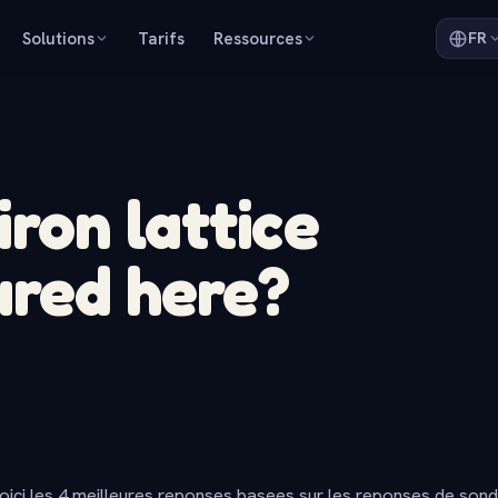
Solutions
Tarifs
Ressources
FR
iron lattice
ured here?
oici les 4 meilleures reponses basees sur les reponses de son