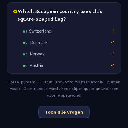
Q
Which European country uses this
square-shaped flag?
Switzerland
1
#
1
Denmark
-1
#
2
Norway
-1
#
3
Austria
-1
#
4
Totaal punten: -2. Het #1 antwoord "Switzerland" is 1 punten
waard. Gebruik deze Family Feud stijl enquete-antwoorden
voor je spelavond!
Toon alle vragen