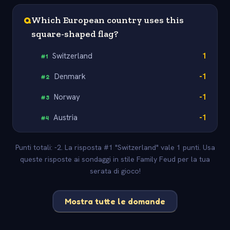
Q
Which European country uses this
square-shaped flag?
Switzerland
1
#
1
Denmark
-1
#
2
Norway
-1
#
3
Austria
-1
#
4
Punti totali: -2. La risposta #1 "Switzerland" vale 1 punti. Usa
queste risposte ai sondaggi in stile Family Feud per la tua
serata di gioco!
Mostra tutte le domande