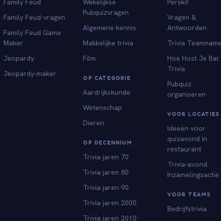
Family Feud
Wekelijkse
Perskit
Pubquizvragen
Family Feud-vragen
Vragen &
Algemene kennis
Antwoorden
Family Feud Game
Maker
Makkelijke trivia
Trivia Teamnam
Jeopardy
Film
Hoe Host Je Bar
Trivia
Jeopardy-maker
OP CATEGORIE
Pubquiz
Aardrijkskunde
organiseren
Wetenschap
VOOR LOCATIES
Dieren
Ideeën voor
quizavond in
OP DECENNIUM
restaurant
Trivia jaren 70
Trivia-avond
Trivia jaren 80
Inzamelingsactie
Trivia jaren 90
VOOR TEAMS
Trivia jaren 2000
Bedrijfstrivia
Trivia jaren 2010