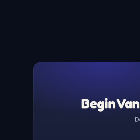
Begin Van
D