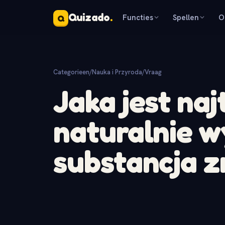
Quizado
.
Functies
Spellen
O
Q
Categorieen
/
Nauka i Przyroda
/
Vraag
Jaka jest na
naturalnie w
substancja z