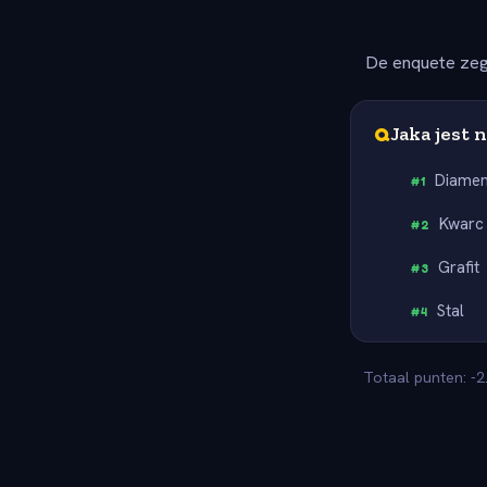
De enquete zeg
Q
Jaka jest 
Diamen
#
1
Kwarc
#
2
Grafit
#
3
Stal
#
4
Totaal punten: -2