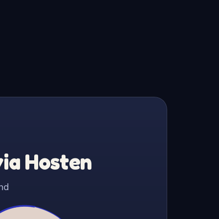
via Hosten
nd