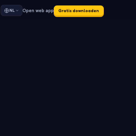
Open web app
NL
Gratis downloaden