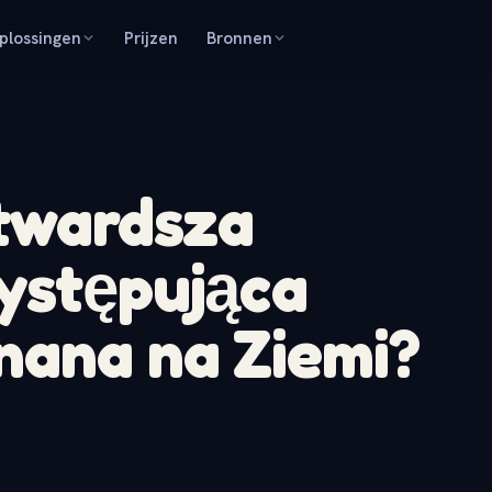
plossingen
Prijzen
Bronnen
jtwardsza
ystępująca
nana na Ziemi?