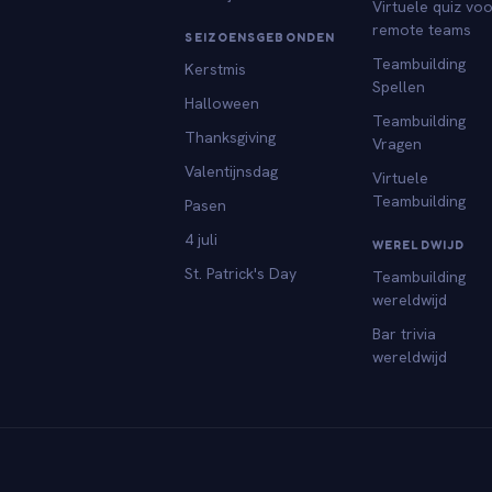
Virtuele quiz vo
remote teams
SEIZOENSGEBONDEN
Teambuilding
Kerstmis
Spellen
Halloween
Teambuilding
Thanksgiving
Vragen
Valentijnsdag
Virtuele
Teambuilding
Pasen
4 juli
WERELDWIJD
St. Patrick's Day
Teambuilding
wereldwijd
Bar trivia
wereldwijd