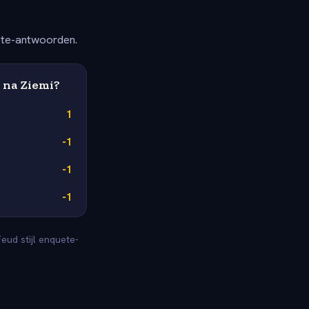
ete-antwoorden.
 na Ziemi?
1
-1
-1
-1
eud stijl enquete-