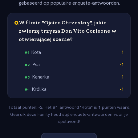
gebaseerd op populaire enquete-antwoorden.
Q
W filmie "Ojciec Chrzestny", jakie
zwierzę trzyma Don Vito Corleone w
otwierającej scenie?
Kota
1
#
1
Psa
-1
#
2
Kanarka
-1
#
3
Królika
-1
#
4
Totaal punten: -2. Het #1 antwoord "Kota" is 1 punten waard.
Gebruik deze Family Feud stijl enquete-antwoorden voor je
spelavond!